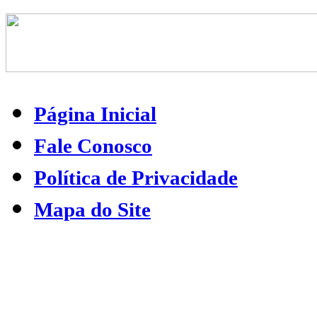
Tem olhinhos cor do mar
Vou cantando bem baixinho
E o soninho vai chegar
Te embalando no colinho
Vai sonhar... sonhar... sonhar...
Anjinhos voando brincando
Pulando as cores de um arco-íris...de flores
Palhacinhos engraçados
Bonecos pintados de giz
Fadinha... boa fadinha
Acorda minha princesinha
Sempre sempre muito feliz...
Sempre sempre muito feliz...
Letra/música e voz: Dulce Auriemo
Arranjo/piano e teclados: Amilton Godoy