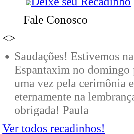
Deixe seu Recadinho
Fale Conosco
<
>
Qual grande é a minha
ACOLHIMENTO e por es
minha filha Rafaela de P
muitooooooo... EMOCIO
mais. Dulce Auriemo que 
Castelinho Mágico de Tr