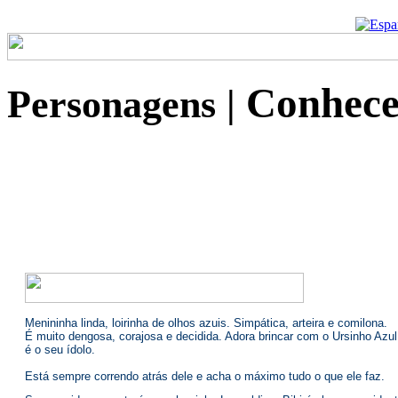
quando eu fui convidada 
UBT na Casa das Rosas 
Agradeço imensamente 
e rezo por todos... Que 
VIDA de vocês , desejo S
na próxima premiação E
preparar e sendo assim, 
Um grande e afetuoso 
FELIZ... Andréa Araújo d
Ver todos recadinhos!