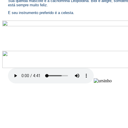
Conhece
Personagens
|
Menininha linda, loirinha de olhos azuis. Simpática, arteira e comilona.
É muito dengosa, corajosa e decidida. Adora brincar com o Ursinho Azul
é o seu ídolo.
Está sempre correndo atrás dele e acha o máximo tudo o que ele faz.