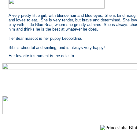
A very pretty little girl, with blonde hair and blue eyes. She is kind, naug
and loves to eat. She is very tender, but brave and determined. She lov
play with Little Blue Bear, whom she greatly admires. She is always cha
him and thinks he is the best at whatever he does.
Her dear mascot is her puppy Leopoldina.
Bibi is cheerful and smiling, and is always very happy!
Her favorite instrument is the celesta.
Princesinha
É a minha princesinha
Tão bonita como a flor
Uma linda perolinha