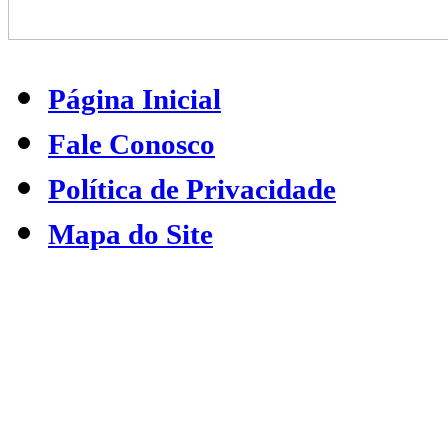
Sol que ilumina a noite e o dia...
Duas estrelas seus olhos brilhantes
Jóias mais lindas são dois diamantes
Quantos segredos nós vamos guardar
Tantas canções sempre iremos cantar...
Vamos brincar e correr no jardim
Fica bem perto juntinho de mim
Entra na roda bonita pequena
Minha princesa... Princesa Morena
Entra na roda bonita pequena
Minha princesa... Princesa Morena
Letra e Música: Dulce Auriemo