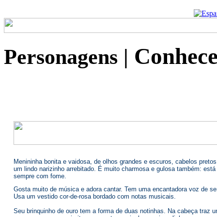
quando eu fui convidada 
UBT na Casa das Rosas 
Agradeço imensamente 
e rezo por todos... Que 
VIDA de vocês , desejo S
na próxima premiação E
preparar e sendo assim, 
Um grande e afetuoso 
FELIZ... Andréa Araújo d
Ver todos recadinhos!