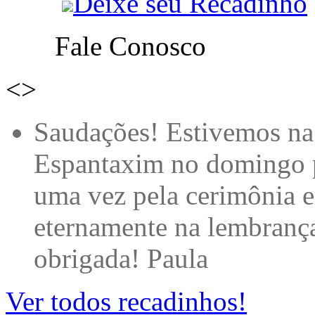
Deixe seu Recadinho
Fale Conosco
<
>
Qual grande é a minha
ACOLHIMENTO e por es
minha filha Rafaela de P
muitooooooo... EMOCIO
mais. Dulce Auriemo que 
Castelinho Mágico de Tr