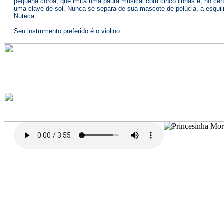
Conhece
Personagens
|
Menininha bonita e vaidosa, de olhos grandes e escuros, cabelos pretos
um lindo narizinho arrebitado. É muito charmosa e gulosa também: está
sempre com fome.
Gosta muito de música e adora cantar. Tem uma encantadora voz de ser
Usa um vestido cor-de-rosa bordado com notas musicais.
Seu brinquinho de ouro tem a forma de duas notinhas. Na cabeça traz 