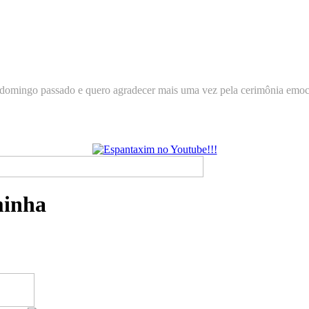
ENTO e por está premiação INCRÍVEL! A minha filha Rafaela de
... O livro Castelinho Mágico de Trovas me remeteu ao passado, quan
 todos da família ESPANTAXIM e rezo por todos... Que Deus, abenço
e preparar e sendo assim, nos vemos daqui a pouquinho. Um grande 
minha