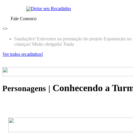
Deixe seu Recadinho
Fale Conosco
<
>
Qual grande é a minha ALEGRIA e GRATIDÃO pelo ACOLHIM
muitooooooo... mais. Dulce Auriemo que "RICA" as suas obras 
Rosas e me apaixonei pelas TROVAS ! Agradeço imensamente a
acredito na próxima premiação ESPANTAXIM, a Rafaela irá s
de Oliveira
Ver todos recadinhos!
Conhecendo a Tur
Personagens
|