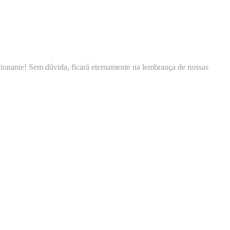
 Praia Grande/SP ficou muitooooooo... EMOCIONADA! Eu
do eu fui convidada para conhecer as reuniões da UBT na Casa das
e grandemente a VIDA de vocês , desejo Saúde Paz e Alegria! E já
e afetuoso abraço FRATERNO da mãe mais FELIZ... Andréa Araújo