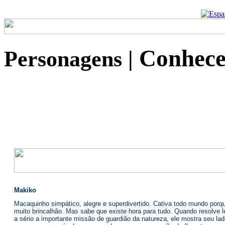
quando eu fui convidada 
UBT na Casa das Rosas 
Agradeço imensamente 
e rezo por todos... Que 
VIDA de vocês , desejo S
na próxima premiação E
preparar e sendo assim, 
Um grande e afetuoso 
FELIZ... Andréa Araújo d
Ver todos recadinhos!