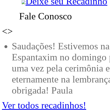
Deixe seu Recadinho
Fale Conosco
<
>
Qual grande é a minha
ACOLHIMENTO e por es
minha filha Rafaela de P
muitooooooo... EMOCIO
mais. Dulce Auriemo que 
Castelinho Mágico de Tr