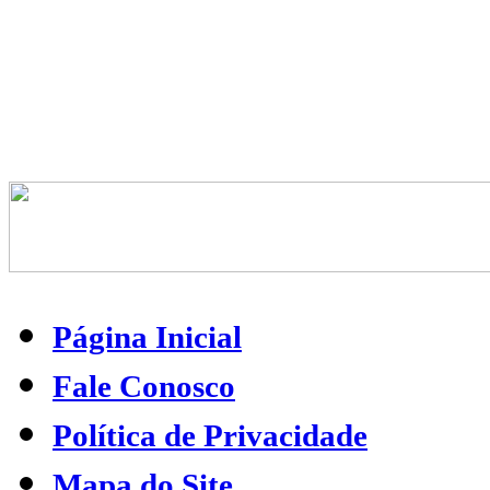
Tem palmeira, tem pinheiro, flor do ipê e manacá
Lá debaixo de um coqueiro uma grande barulhada
Com dois cocos e um pandeiro é o Makiko em
batucada
E o tatu muito afinado acompanha a capoeira
Berimbau que é bem tocado tem a ginga brasileira
O macaco, que é o Makiko, o tatu Tatuiuiú
O macaco, que é o Makiko, o tatu Tatuiuiú
Letra/música e voz: Dulce Auriemo
Arranjo/piano e teclados: Amilton Godoy
Percussão e efeitos sonoros: André Magalhães
O CD contém a música e a história narrada pela
autora com efeitos sonoros próprios da floresta.