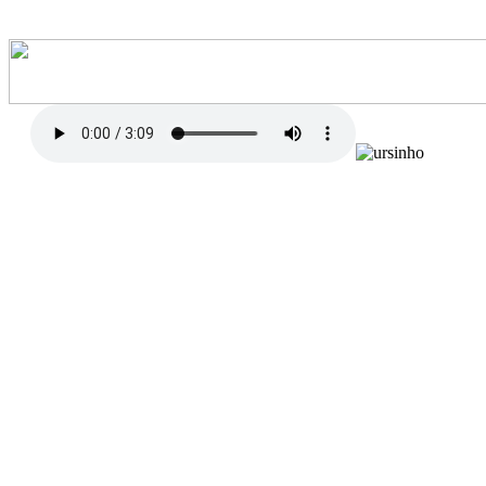
Pomba Mensageira
O meu caminho é de paz
Vou levando na mão
Uma bandeira branca
Voa pomba mensageira
Nem que leve a vida inteira
Sei que um dia vai chegar...
Nos campos, nas matas
Nas praias, no mar
Protege o teu vôo
Dos lobos do ar...
Pérola solta no céu...
Na viagem dos ventos
Levando a esperança
Vem morar nesta poesia
Traz de volta a harmonia
Num encontro com a paz...