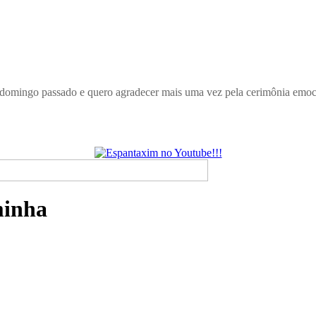
ENTO e por está premiação INCRÍVEL! A minha filha Rafaela de
... O livro Castelinho Mágico de Trovas me remeteu ao passado, quan
 todos da família ESPANTAXIM e rezo por todos... Que Deus, abenço
e preparar e sendo assim, nos vemos daqui a pouquinho. Um grande 
minha