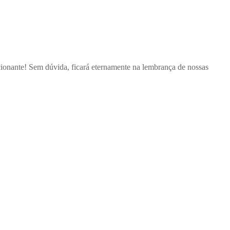
 Praia Grande/SP ficou muitooooooo... EMOCIONADA! Eu
do eu fui convidada para conhecer as reuniões da UBT na Casa das
e grandemente a VIDA de vocês , desejo Saúde Paz e Alegria! E já
e afetuoso abraço FRATERNO da mãe mais FELIZ... Andréa Araújo