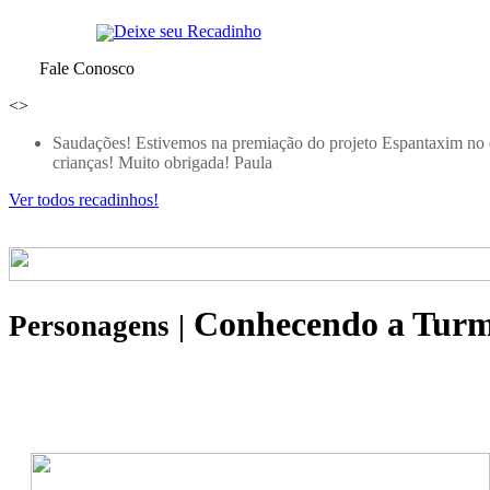
Deixe seu Recadinho
Fale Conosco
<
>
Qual grande é a minha ALEGRIA e GRATIDÃO pelo ACOLHIM
muitooooooo... mais. Dulce Auriemo que "RICA" as suas obras 
Rosas e me apaixonei pelas TROVAS ! Agradeço imensamente a
acredito na próxima premiação ESPANTAXIM, a Rafaela irá s
de Oliveira
Ver todos recadinhos!
Conhecendo a Tur
Personagens
|