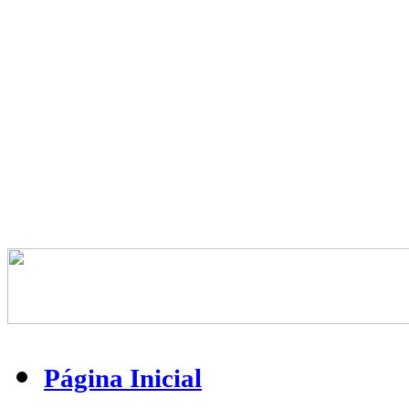
Arranjo/piano e teclados: Amilton Godoy
Página Inicial