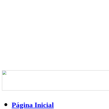
Arranjo/piano e teclados: Amilton Godoy
Zimbo Trio
Coral Infantil do CLAM
Página Inicial