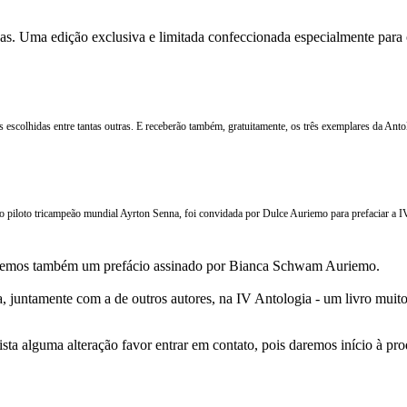
s. Uma edição exclusiva e limitada confeccionada especialmente para
 escolhidas entre tantas outras. E receberão também, gratuitamente, os três exemplares da An
do piloto tricampeão mundial Ayrton Senna, foi convidada por Dulce Auriemo para prefaciar a I
, teremos também um prefácio assinado por Bianca Schwam Auriemo.
a, juntamente com a de outros autores, na IV Antologia - um livro muit
ista alguma alteração favor entrar em contato, pois daremos início à p