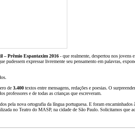
til – Prêmio Espantaxim 2016
- que realmente, despertou nos jovens es
que pudessem expressar livremente seu pensamento em palavras, expond
dos.
mero de
3.400
textos entre mensagens, redações e poesias. O surpreenden
os professores e de todas as crianças que escreveram.
ados pela nova ortografia da língua portuguesa. E foram encaminhados 
realizada no Teatro do MASP, na cidade de São Paulo. Solicitamos que 