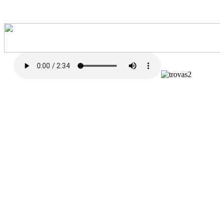
Trovas do Castelinho
Esse é o nosso Castelinho
Feito só para sonhar...
Eu lhe mostro seu caminho
Lhe convido para entrar
Boas-vindas... amiguinho
A portinha é um coração
Vem brincar no Castelinho
Vem cantar uma canção
Quando alguém está chegando
E ele quer nos avisar
Lá na torre vai tocando
Um sininho sem parar...
Foi Dudu da bandeirinha